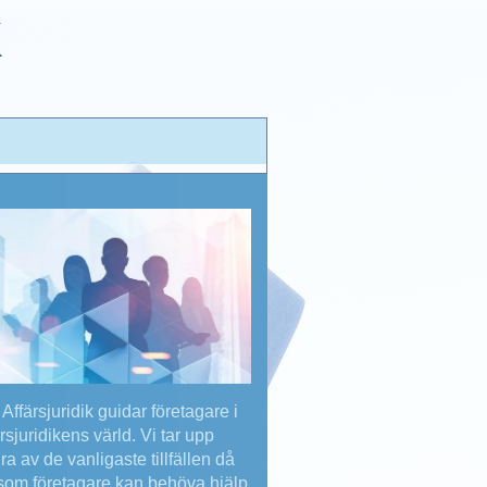
K
Affärsjuridik guidar företagare i
ärsjuridikens värld. Vi tar upp
ra av de vanligaste tillfällen då
som företagare kan behöva hjälp