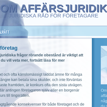
OM AFFÄRSJURIDI
JURIDISKA RÅD FÖR FÖRETAGARE
ALRÄTT
företag
ridiska frågor rörande obestånd är viktigt att
du vill veta mer, fortsätt läsa för mer
xt och ofta känslomässigt laddat ämne för många
 längre kan betala sina skulder, och inte förväntas
te framtiden, är konkurs ofta den sista utvägen.
 där antingen företagaren själv eller en borgenär
Om 
 till tingsrätten.
aff
någ
gtgående konsekvenser för både företaget och de
du 