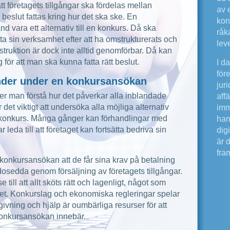
t företagets tillgångar ska fördelas mellan
av e
a beslut fattas kring hur det ska ske. En
kon
nd vara ett alternativ till en konkurs. Då ska
råk
ätta sin verksamhet efter att ha omstrukturerats och
lev
truktion är dock inte alltid genomförbar. Då kan
g för att man ska kunna fatta rätt beslut.
I d
för
nder under en konkursansökan
jur
 man förstå hur det påverkar alla inblandade
aff
r det viktigt att undersöka alla möjliga alternativ
imm
m konkurs. Många gånger kan förhandlingar med
han
eda till att företaget kan fortsätta bedriva sin
digi
är 
fram
konkursansökan att de får sina krav på betalning
godosedda genom försäljning av företagets tillgångar.
 till att allt sköts rätt och lagenligt, något som
andet. Konkurslag och ekonomiska regleringar spelar
dgivning och hjälp är oumbärliga resurser för att
onkursansökan innebär.