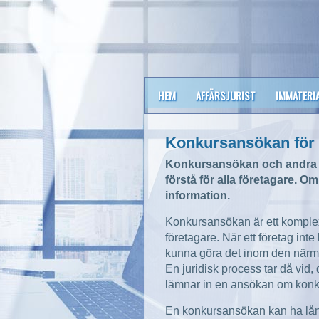
HEM
AFFÄRSJURIST
IMMATERI
Konkursansökan för 
Konkursansökan och andra ju
förstå för alla företagare. Om 
information.
Konkursansökan är ett komple
företagare. När ett företag inte
kunna göra det inom den närmas
En juridisk process tar då vid,
lämnar in en ansökan om konkurs
En konkursansökan kan ha lån