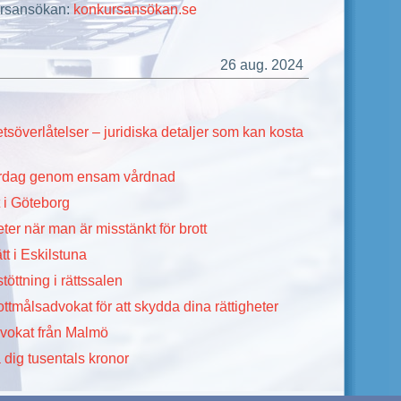
ursansökan:
konkursansökan.se
26 aug. 2024
tsöverlåtelser – juridiska detaljer som kan kosta
vardag genom ensam vårdnad
t i Göteborg
ter när man är misstänkt för brott
tt i Eskilstuna
stöttning i rättssalen
ottmålsadvokat för att skydda dina rättigheter
dvokat från Malmö
 dig tusentals kronor