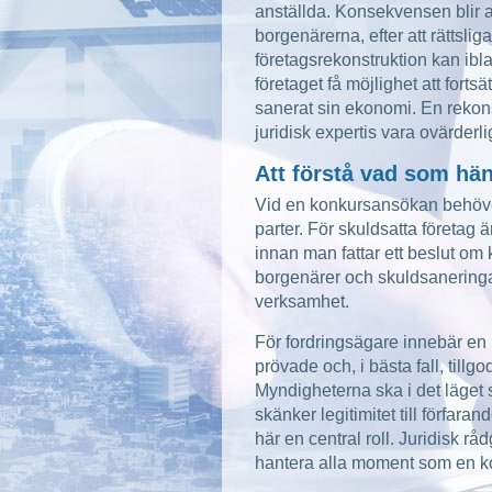
anställda. Konsekvensen blir at
borgenärerna, efter att rättslig
företagsrekonstruktion kan ibla
företaget få möjlighet att forts
sanerat sin ekonomi. En rekons
juridisk expertis vara ovärderli
Att förstå vad som hä
Vid en konkursansökan behöver
parter. För skuldsatta företag ä
innan man fattar ett beslut o
borgenärer och skuldsaneringar l
verksamhet.
För fordringsägare innebär en 
prövade och, i bästa fall, till
Myndigheterna ska i det läget se
skänker legitimitet till förfar
här en central roll. Juridisk rå
hantera alla moment som en k