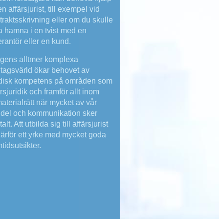
n affärsjurist, till exempel vid
traktsskrivning eller om du skulle
a hamna i en tvist med en
erantör eller en kund.
agens alltmer komplexa
etagsvärld ökar behovet av
idisk kompetens på områden som
ärsjuridik och framför allt inom
aterialrätt när mycket av vår
del och kommunikation sker
talt. Att utbilda sig till affärsjurist
därför ett yrke med mycket goda
tidsutsikter.