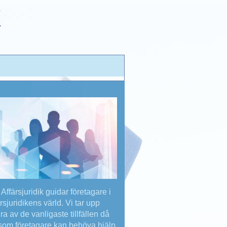
K
Affärsjuridik guidar företagare i
ärsjuridikens värld. Vi tar upp
ra av de vanligaste tillfällen då
som företagare kan behöva hjälp