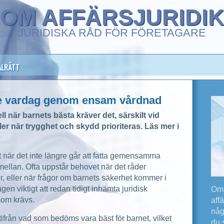
OM AFFÄRSJURIDI
JURIDISKA RÅD FÖR FÖRETAGARE
ALRÄTT
are vardag genom ensam vårdnad
 när barnets bästa kräver det, särskilt vid
ler när trygghet och skydd prioriteras. Läs mer i
 när det inte längre går att fatta gemensamma
emellan. Ofta uppstår behovet när det råder
r, eller när frågor om barnets säkerhet kommer i
gen viktigt att redan tidigt inhämta juridisk
Om 
som krävs.
aff
någ
utifrån vad som bedöms vara bäst för barnet, vilket
du 