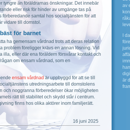
r tyngre än föräldrarnas önskningar. Det innebär
av e
örande eller risk för hinder av umgänge tas på
kon
ds förberedande samtal hos socialtjänsten för att
råk
r vidare till domstol.
lev
bäst för barnet
I d
sätta ha gemensam vårdnad trots att deras relation
för
iga problem föreligger krävs en annan lösning. Vid
jur
ara illa, eller där ena föräldern försvårar kontakt och
aff
r frågan om ensam vårdnad, som en
imm
han
digi
seende
ensam vårdnad
är uppbyggd för att se till
är 
 socialtjänstens utredningsarbete till domstolens
fram
n och noggranna förberedelser ökar möjligheten
arnets rätt till stabilitet och skydd står i centrum.
givning finns hos olika aktörer inom familjerätt.
16 juni 2025