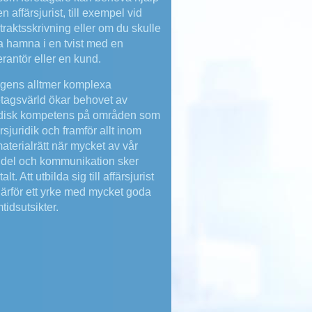
n affärsjurist, till exempel vid
traktsskrivning eller om du skulle
a hamna i en tvist med en
erantör eller en kund.
agens alltmer komplexa
etagsvärld ökar behovet av
idisk kompetens på områden som
ärsjuridik och framför allt inom
aterialrätt när mycket av vår
del och kommunikation sker
talt. Att utbilda sig till affärsjurist
därför ett yrke med mycket goda
tidsutsikter.