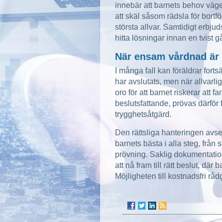
innebär att barnets behov väge
att skäl såsom rädsla för bortf
största allvar. Samtidigt erbju
hitta lösningar innan en tvist gå
När ensam vårdnad är 
I många fall kan föräldrar fort
har avslutats, men när allvarl
oro för att barnet riskerar att f
beslutsfattande, prövas därfö
trygghetsåtgärd.
Den rättsliga hanteringen av
barnets bästa i alla steg, från
prövning. Saklig dokumentatio
att nå fram till rätt beslut, där b
Möjligheten till kostnadsfri råd