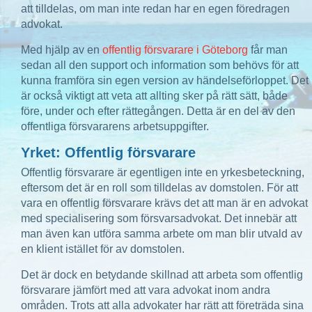
att tilldelas, om man inte redan har en egen föredragen
advokat.
Med hjälp av en
offentlig försvarare i Göteborg
får man
sedan all den support och information som behövs för att
kunna framföra sin egen version av händelseförloppet. Det
är också viktigt att veta att allting sker på rätt sätt, både
före, under och efter rättegången. Detta är en del av den
offentliga försvararens arbetsuppgifter.
Yrket: Offentlig försvarare
Offentlig försvarare är egentligen inte en yrkesbeteckning,
eftersom det är en roll som tilldelas av domstolen. För att
vara en offentlig försvarare krävs det att man är en advokat
med specialisering som försvarsadvokat. Det innebär att
man även kan utföra samma arbete om man blir utvald av
en klient istället för av domstolen.
Det är dock en betydande skillnad att arbeta som offentlig
försvarare jämfört med att vara advokat inom andra
områden. Trots att alla advokater har rätt att företräda sina