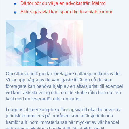
Därför bör du välja en advokat från Malmö
Aktieägaravtal kan spara dig tusentals kronor
Om Affärsjuridik guidar företagare i affärsjuridikens värld.
Vi tar upp några av de vanligaste tillfällen då du som
företagare kan behöva hjälp av en affärsjurist, till exempel
vid kontraktsskrivning eller om du skulle råka hamna i en
tvist med en leverantör eller en kund.
I dagens alltmer komplexa företagsvärld ökar behovet av
juridisk kompetens på områden som affärsjuridik och
framför allt inom immaterialrätt när mycket av vår handel
och kommunikation sker digitalt. Att utbilda sig till