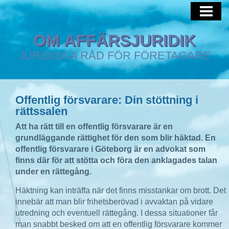
HEM
AFFÄRSJURIST
OM AFFÄRSJURIDIK
JURIDISKA RÅD FÖR FÖRETAGARE
IMMATERIALRÄTT
Offentlig försvarare: Din stöttning i
rättssalen
Att ha rätt till en offentlig försvarare är en
grundläggande rättighet för den som blir häktad. En
offentlig försvarare i Göteborg är en advokat som
finns där för att stötta och föra den anklagades talan
under en rättegång.
Häktning kan inträffa när det finns misstankar om brott. Det
innebär att man blir frihetsberövad i avvaktan på vidare
utredning och eventuell rättegång. I dessa situationer får
man snabbt besked om att en offentlig försvarare kommer