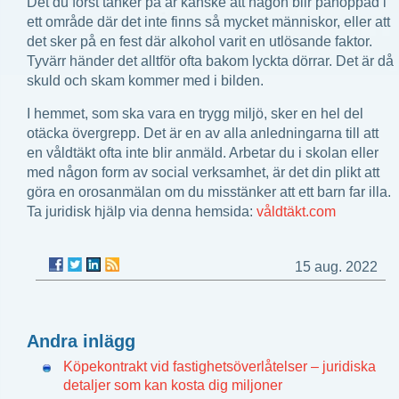
Det du först tänker på är kanske att någon blir påhoppad i
ett område där det inte finns så mycket människor, eller att
det sker på en fest där alkohol varit en utlösande faktor.
Tyvärr händer det alltför ofta bakom lyckta dörrar. Det är då
skuld och skam kommer med i bilden.
I hemmet, som ska vara en trygg miljö, sker en hel del
otäcka övergrepp. Det är en av alla anledningarna till att
en våldtäkt ofta inte blir anmäld. Arbetar du i skolan eller
med någon form av social verksamhet, är det din plikt att
göra en orosanmälan om du misstänker att ett barn far illa.
Ta juridisk hjälp via denna hemsida:
våldtäkt.com
15 aug. 2022
Andra inlägg
Köpekontrakt vid fastighetsöverlåtelser – juridiska
detaljer som kan kosta dig miljoner