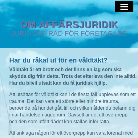
HEM
AFFÄRSJURIST
OM AFFÄRSJURIDIK
JURIDISKA RÅD FÖR FÖRETAGARE
IMMATERIALRÄTT
Har du råkat ut för en våldtäkt?
Våldtäkt är ett brott och det finns en lag som ska
skydda dig från detta. Trots det efterlevs den inte alltid.
Har du blivit utsatt kan du få juridisk hjälp.
Att utsättas för våldtäkt kan i de flesta fall upplevas som ett
trauma. Det kan vara ett större eller mindre trauma,
beroende på hur det gått till och vilken ålder du befann dig
i när händelsen ägde rum. Oavsett är det ett övergrepp
och den som utfört dådet kan ställas inför rätta.
Att anklaga någon för ett övergrepp kan vara förenat med