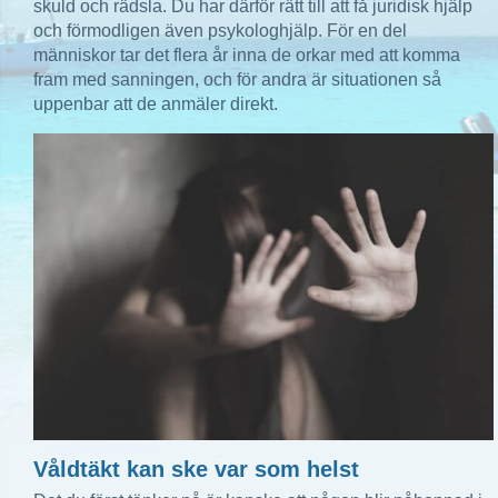
skuld och rädsla. Du har därför rätt till att få juridisk hjälp
och förmodligen även psykologhjälp. För en del
människor tar det flera år inna de orkar med att komma
fram med sanningen, och för andra är situationen så
uppenbar att de anmäler direkt.
Våldtäkt kan ske var som helst