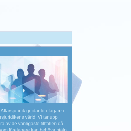
K
Affärsjuridik guidar företagare i
ärsjuridikens värld. Vi tar upp
ra av de vanligaste tillfällen då
som företagare kan behöva hjälp