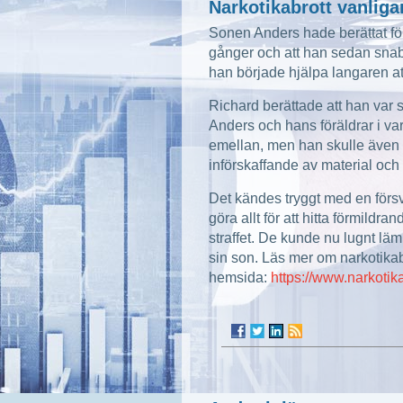
Narkotikabrott vanliga
Sonen Anders hade berättat för
gånger och att han sedan snabbt
han började hjälpa langaren att
Richard berättade att han var 
Anders och hans föräldrar i va
emellan, men han skulle även n
införskaffande av material och 
Det kändes tryggt med en förs
göra allt för att hitta förmildr
straffet. De kunde nu lugnt läm
sin son. Läs mer om narkotika
hemsida:
https://www.narkotika