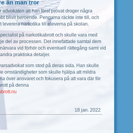
re än man tror
 advokaten att han först provat droger några
 blivit beroende. Pengarna räckte inte till, och
 leverera narkotika till eleverna på skolan.
specialist på narkotikabrott och skulle vara med
rje del av processen. Det innefattade samtal dem
ärvara vid förhör och eventuell rättegång samt vid
andra praktiska detaljer.
varsadvokat som stod på deras sida. Han skulle
ande omständigheter som skulle hjälpa att mildra
na över ansvaret och fokusera på att vara där för
brott på denna
brott.nu
18 jan. 2022