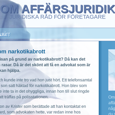
OM AFFÄRSJURIDI
JURIDISKA RÅD FÖR FÖRETAGARE
ALRÄTT
om narkotikabrott
isan på grund av narkotikabrott? Då kan det
asar. Då är det skönt att få en advokat som är
kan hjälpa.
ch kunde inte tro vad hon just hört. Ett telefonsamtal
son satt häktad för narkotikabrott. Hon blev som
inte ta in det ohyggliga, innan hon till slut ringde
t träffas på polisstationen.
Om 
aff
n av Krister som berättade att han kontaktat en
någ
rd, som advokaten hette, var redan inne hos
du 