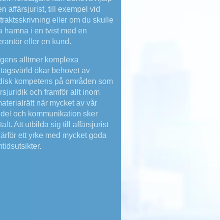
n affärsjurist, till exempel vid
traktsskrivning eller om du skulle
a hamna i en tvist med en
erantör eller en kund.
agens alltmer komplexa
etagsvärld ökar behovet av
idisk kompetens på områden som
ärsjuridik och framför allt inom
aterialrätt när mycket av vår
del och kommunikation sker
talt. Att utbilda sig till affärsjurist
därför ett yrke med mycket goda
tidsutsikter.