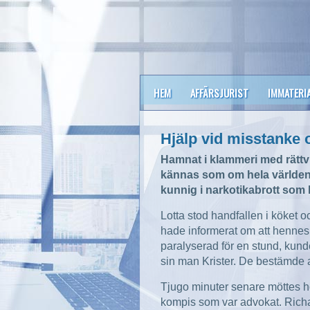
HEM
AFFÄRSJURIST
IMMATERI
Hjälp vid misstanke 
Hamnat i klammeri med rättv
kännas som om hela världen r
kunnig i narkotikabrott som 
Lotta stod handfallen i köket o
hade informerat om att hennes 
paralyserad för en stund, kunde 
sin man Krister. De bestämde at
Tjugo minuter senare möttes ho
kompis som var advokat. Richa