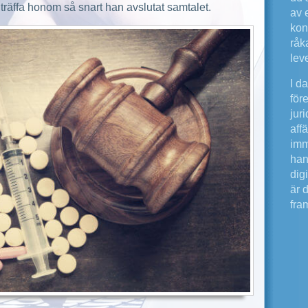
 träffa honom så snart han avslutat samtalet.
av e
kon
råk
lev
I d
för
jur
aff
imm
han
digi
är 
fram