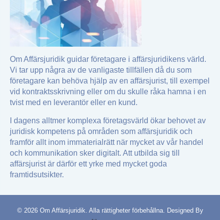
Om Affärsjuridik guidar företagare i affärsjuridikens värld.
Vi tar upp några av de vanligaste tillfällen då du som
företagare kan behöva hjälp av en affärsjurist, till exempel
vid kontraktsskrivning eller om du skulle råka hamna i en
tvist med en leverantör eller en kund.
I dagens alltmer komplexa företagsvärld ökar behovet av
juridisk kompetens på områden som affärsjuridik och
framför allt inom immaterialrätt när mycket av vår handel
och kommunikation sker digitalt. Att utbilda sig till
affärsjurist är därför ett yrke med mycket goda
framtidsutsikter.
© 2026 Om Affärsjuridik. Alla rättigheter förbehållna.
Designed By